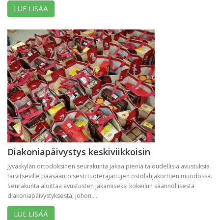
LUE LISÄÄ
Diakoniapäivystys keskiviikkoisin
Jyväskylän ortodoksinen seurakunta jakaa pieniä taloudellisia avustuksia
tarvitseville pääsääntöisesti tuoterajattujen ostolahjakorttien muodossa.
Seurakunta aloittaa avustusten jakamiseksi kokeilun säännöllisestä
diakoniapäivystyksestä, johon ...
LUE LISÄÄ