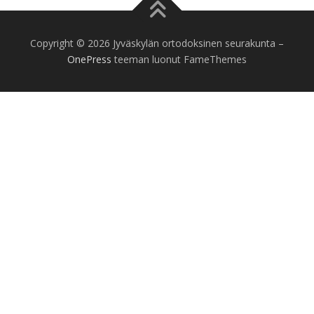
Copyright © 2026 Jyväskylän ortodoksinen seurakunta
–
OnePress
teeman luonut FameThemes