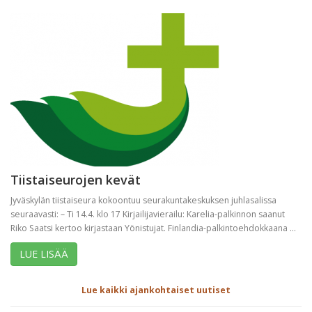
Tiistaiseurojen kevät
Jyväskylän tiistaiseura kokoontuu seurakuntakeskuksen juhlasalissa
seuraavasti: – Ti 14.4. klo 17 Kirjailijavierailu: Karelia-palkinnon saanut
Riko Saatsi kertoo kirjastaan Yönistujat. Finlandia-palkintoehdokkaana ...
LUE LISÄÄ
Lue kaikki ajankohtaiset uutiset