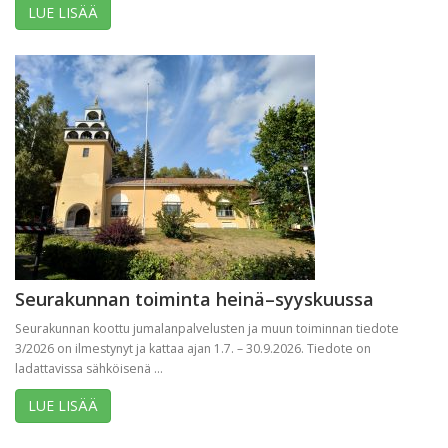
LUE LISÄÄ
Seurakunnan toiminta heinä–syyskuussa
Seurakunnan koottu jumalanpalvelusten ja muun toiminnan tiedote
3/2026 on ilmestynyt ja kattaa ajan 1.7. – 30.9.2026. Tiedote on
ladattavissa sähköisenä ...
LUE LISÄÄ