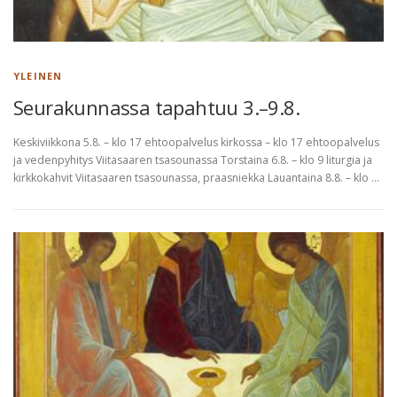
k
o
h
YLEINEN
t
Seurakunnassa tapahtuu 3.–9.8.
a
Keskiviikkona 5.8. – klo 17 ehtoopalvelus kirkossa – klo 17 ehtoopalvelus
i
ja vedenpyhitys Viitasaaren tsasounassa Torstaina 6.8. – klo 9 liturgia ja
kirkkokahvit Viitasaaren tsasounassa, praasniekka Lauantaina 8.8. – klo …
s
t
a