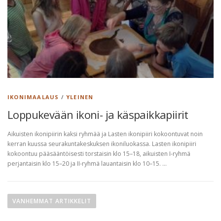
IKONIMAALAUS
/
YLEINEN
Loppukevään ikoni- ja käspaikkapiirit
Aikuisten ikonipiirin kaksi ryhmää ja Lasten ikonipiiri kokoontuvat noin
kerran kuussa seurakuntakeskuksen ikoniluokassa. Lasten ikonipiiri
kokoontuu pääsääntöisesti torstaisin klo 15–18, aikuisten I-ryhmä
perjantaisin klo 15–20 ja II-ryhmä lauantaisin klo 10–15. …
A
r
VANHEMMAT ARTIKKELIT
t