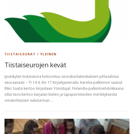
TIISTAISEURAT
/
YLEINEN
Tiistaiseurojen kevät
Jyväskylän tiistaiseura kokoontuu seurakuntakeskuksen juhlasalissa
seuraavasti: – Ti 14.4. klo 17 Kirjailijavierailu: Karelia-palkinnon saanut
Riko Saatsi kertoo kirjastaan Yönistujat. Finlandia-palkintoehdokkaana
ollut teos kertoo karjalan kielen ja tapaperinteiden merkityksestä
omakohtaisen sukutarinan …