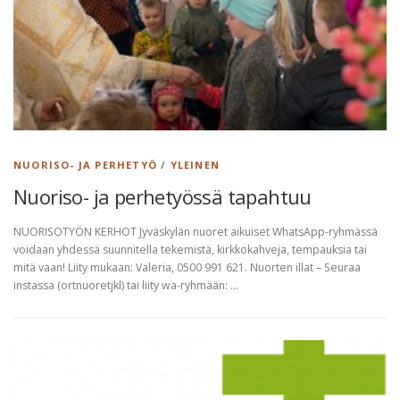
NUORISO- JA PERHETYÖ
/
YLEINEN
Nuoriso- ja perhetyössä tapahtuu
NUORISOTYÖN KERHOT Jyväskylän nuoret aikuiset WhatsApp-ryhmässä
voidaan yhdessä suunnitella tekemistä, kirkkokahveja, tempauksia tai
mitä vaan! Liity mukaan: Valeria, 0500 991 621. Nuorten illat – Seuraa
instassa (ortnuoretjkl) tai liity wa-ryhmään: …