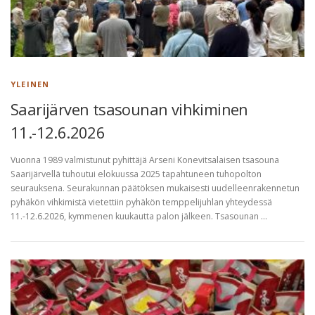
YLEINEN
Saarijärven tsasounan vihkiminen
11.-12.6.2026
Vuonna 1989 valmistunut pyhittäjä Arseni Konevitsalaisen tsasouna
Saarijärvellä tuhoutui elokuussa 2025 tapahtuneen tuhopolton
seurauksena. Seurakunnan päätöksen mukaisesti uudelleenrakennetun
pyhäkön vihkimistä vietettiin pyhäkön temppelijuhlan yhteydessä
11.-12.6.2026, kymmenen kuukautta palon jälkeen. Tsasounan …