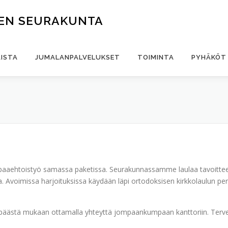
EN SEURAKUNTA
ISTA
JUMALANPALVELUKSET
TOIMINTA
PYHÄKÖT 
vapaaehtoistyö samassa paketissa. Seurakunnassamme laulaa tavoittee
a. Avoimissa harjoituksissa käydään läpi ortodoksisen kirkkolaulun peru
päästä mukaan ottamalla yhteyttä jompaankumpaan kanttoriin. Terve