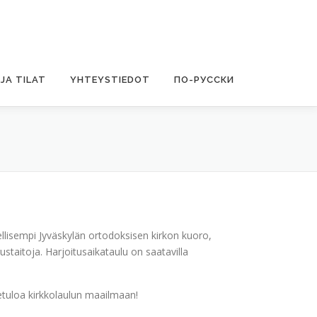
JA TILAT
YHTEYSTIEDOT
ПО-РУССКИ
llisempi Jyväskylän ortodoksisen kirkon kuoro,
staitoja. Harjoitusaikataulu on saatavilla
tuloa kirkkolaulun maailmaan!