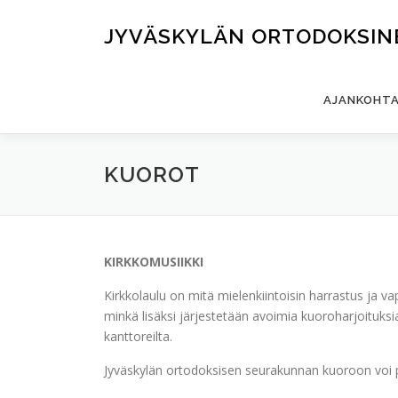
Siirry
sisältöön
JYVÄSKYLÄN ORTODOKSIN
AJANKOHTA
KUOROT
KIRKKOMUSIIKKI
Kirkkolaulu on mitä mielenkiintoisin harrastus ja 
minkä lisäksi järjestetään avoimia kuoroharjoituksi
kanttoreilta.
Jyväskylän ortodoksisen seurakunnan kuoroon voi 