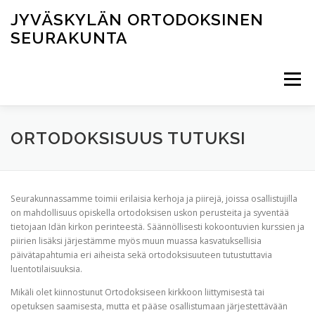
Siirry
JYVÄSKYLÄN ORTODOKSINEN
sisältöön
SEURAKUNTA
Valikko
AJANKOHTAISTA
JUMALANPALVELUKSET
ORTODOKSISUUS TUTUKSI
TOIMINTA
PYHÄKÖT JA TILAT
Seurakunnassamme toimii erilaisia kerhoja ja piirejä, joissa osallistujilla
on mahdollisuus opiskella ortodoksisen uskon perusteita ja syventää
tietojaan Idän kirkon perinteestä. Säännöllisesti kokoontuvien kurssien ja
YHTEYSTIEDOT
ПО-РУССКИ
piirien lisäksi järjestämme myös muun muassa kasvatuksellisia
päivätapahtumia eri aiheista sekä ortodoksisuuteen tutustuttavia
luentotilaisuuksia.
Mikäli olet kiinnostunut Ortodoksiseen kirkkoon liittymisestä tai
opetuksen saamisesta, mutta et pääse osallistumaan järjestettävään