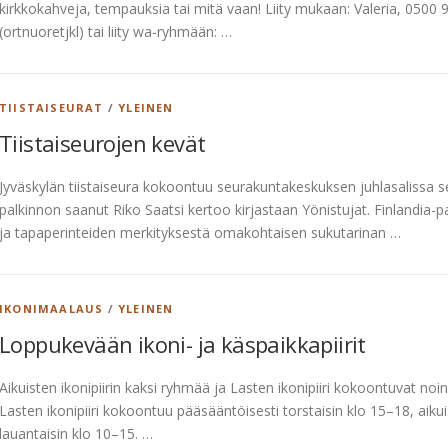
kirkkokahveja, tempauksia tai mitä vaan! Liity mukaan: Valeria, 0500 9
(ortnuoretjkl) tai liity wa-ryhmään: …
TIISTAISEURAT
/
YLEINEN
Tiistaiseurojen kevät
Jyväskylän tiistaiseura kokoontuu seurakuntakeskuksen juhlasalissa seura
palkinnon saanut Riko Saatsi kertoo kirjastaan Yönistujat. Finlandia-p
ja tapaperinteiden merkityksestä omakohtaisen sukutarinan …
IKONIMAALAUS
/
YLEINEN
Loppukevään ikoni- ja käspaikkapiirit
Aikuisten ikonipiirin kaksi ryhmää ja Lasten ikonipiiri kokoontuvat n
Lasten ikonipiiri kokoontuu pääsääntöisesti torstaisin klo 15–18, aiku
lauantaisin klo 10–15. …