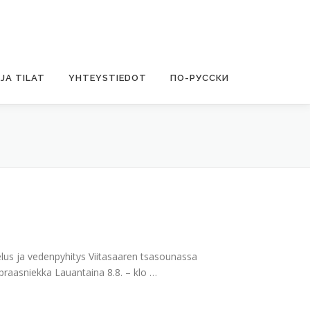
JA TILAT
YHTEYSTIEDOT
ПО-РУССКИ
elus ja vedenpyhitys Viitasaaren tsasounassa
, praasniekka Lauantaina 8.8. – klo …