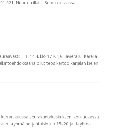
91 621. Nuorten illat – Seuraa instassa
avasti: – Ti 14.4. klo 17 Kirjailijavierailu: Karelia-
alkintoehdokkaana ollut teos kertoo karjalan kielen
oin kerran kuussa seurakuntakeskuksen ikoniluokassa.
isten I-ryhmä perjantaisin klo 15–20 ja II-ryhmä