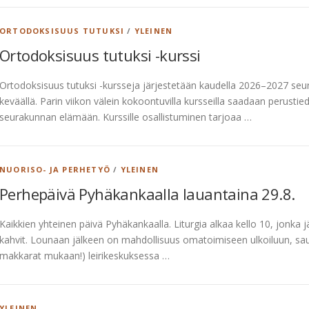
ORTODOKSISUUS TUTUKSI
/
YLEINEN
Ortodoksisuus tutuksi -kurssi
Ortodoksisuus tutuksi -kursseja järjestetään kaudella 2026–2027 seu
keväällä. Parin viikon välein kokoontuvilla kursseilla saadaan perust
seurakunnan elämään. Kurssille osallistuminen tarjoaa …
NUORISO- JA PERHETYÖ
/
YLEINEN
Perhepäivä Pyhäkankaalla lauantaina 29.8.
Kaikkien yhteinen päivä Pyhäkankaalla. Liturgia alkaa kello 10, jonka 
kahvit. Lounaan jälkeen on mahdollisuus omatoimiseen ulkoiluun, s
makkarat mukaan!) leirikeskuksessa …
YLEINEN