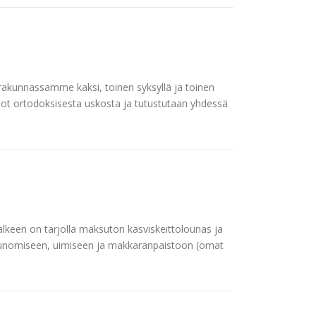
rakunnassamme kaksi, toinen syksyllä ja toinen
iedot ortodoksisesta uskosta ja tutustutaan yhdessä
jälkeen on tarjolla maksuton kasviskeittolounas ja
aunomiseen, uimiseen ja makkaranpaistoon (omat