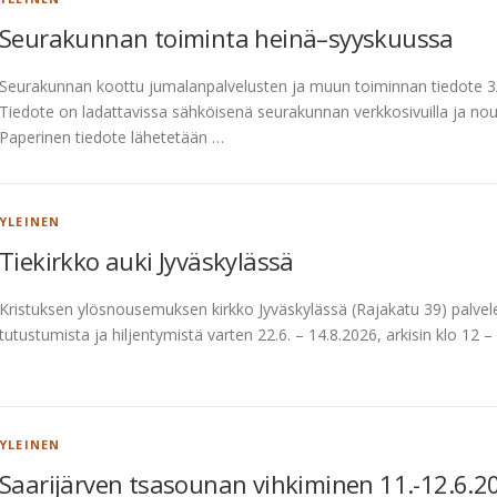
Seurakunnan toiminta heinä–syyskuussa
Seurakunnan koottu jumalanpalvelusten ja muun toiminnan tiedote 3/2
Tiedote on ladattavissa sähköisenä seurakunnan verkkosivuilla ja no
Paperinen tiedote lähetetään …
YLEINEN
Tiekirkko auki Jyväskylässä
Kristuksen ylösnousemuksen kirkko Jyväskylässä (Rajakatu 39) palvele
tutustumista ja hiljentymistä varten 22.6. – 14.8.2026, arkisin klo 12 
YLEINEN
Saarijärven tsasounan vihkiminen 11.-12.6.2