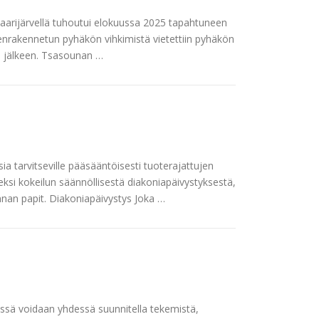
aarijärvellä tuhoutui elokuussa 2025 tapahtuneen
nrakennetun pyhäkön vihkimistä vietettiin pyhäkön
 jälkeen. Tsasounan …
ia tarvitseville pääsääntöisesti tuoterajattujen
ksi kokeilun säännöllisestä diakoniapäivystyksestä,
nnan papit. Diakoniapäivystys Joka …
ä voidaan yhdessä suunnitella tekemistä,