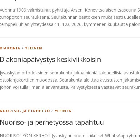
Vuonna 1989 valmistunut pyhittäjä Arseni Konevitsalaisen tsasouna S
tuhopolton seurauksena. Seurakunnan päätöksen mukaisesti uudellee
temppelijuhlan yhteydessä 11.-12.6.2026, kymmenen kuukautta palon
DIAKONIA
/
YLEINEN
Diakoniapäivystys keskiviikkoisin
Jyväskylän ortodoksinen seurakunta jakaa pieniä taloudellisia avustuks
ostolahjakorttien muodossa. Seurakunta aloittaa avustusten jakamise
johon voi tulla ilman ajanvarausta. Päivystyksestä vastaavat seuraku
NUORISO- JA PERHETYÖ
/
YLEINEN
Nuoriso- ja perhetyössä tapahtuu
NUORISOTYÖN KERHOT Jyväskylän nuoret aikuiset WhatsApp-ryhmäss