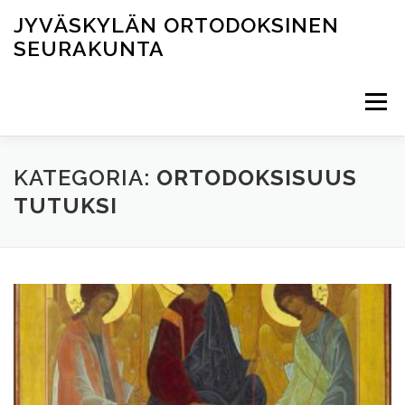
Siirry
JYVÄSKYLÄN ORTODOKSINEN
sisältöön
SEURAKUNTA
Valikko
AJANKOHTAISTA
JUMALANPALVELUKSET
KATEGORIA:
ORTODOKSISUUS
TUTUKSI
TOIMINTA
PYHÄKÖT JA TILAT
YHTEYSTIEDOT
ПО-РУССКИ