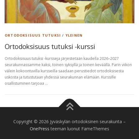
ORTODOKSISUUS TUTUKSI
/
YLEINEN
Ortodoksisuus tutuksi -kurssi
Ortodoksisuus tutuksi -kursseja järjestetään kaudella 2026–2027
seurakunnassamme kaksi, toinen syksyllä ja toinen keväällä. Parin viikon
välein kokoontuvilla kursseilla saadaan perustiedot ortodoksisesta
uskosta ja tutustutaan yhdessä seurakunnan elämään. Kurssille
osallistuminen tarjoaa …
Copyright © 2026 Jyväskylän ortodoksinen seurakunta
–
OnePress
teeman luonut FameThemes