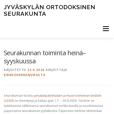
Siirry
JYVÄSKYLÄN ORTODOKSINEN
sisältöön
SEURAKUNTA
Valikko
AJANKOHTAISTA
JUMALANPALVELUKSET
Seurakunnan toiminta heinä–
syyskuussa
TOIMINTA
PYHÄKÖT JA TILAT
KIRJOITETTU
23.6.2026
KIRJOITTAJA
KIRKKOHERRANVIRASTO
YHTEYSTIEDOT
ПО-РУССКИ
Seurakunnan koottu
jumalanpalvelusten ja muun toiminnan tiedote
3/2026
on ilmestynyt ja kattaa ajan 1.7. – 30.9.2026. Tiedote on
ladattavissa sähköisenä seurakunnan verkkosivuilla ja noudettavissa
paperisena seurakunnan pyhäköistä. Paperinen tiedote lähetetään