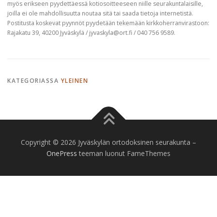
myös erikseen pyydettäessä kotiosoitteeseen niille seurakuntalaisille,
joilla ei ole mahdollisuutta noutaa sitä tai saada tietoja internetistä.
Postitusta koskevat pyynnöt pyydetään tekemään kirkkoherranvirastoon:
Rajakatu 39, 40200 Jyväskylä / jyvaskyla@ort.fi / 040 756 9589.
KATEGORIASSA
YLEINEN
Copyright © 2026 Jyväskylän ortodoksinen seurakunta
–
OnePress
teeman luonut FameThemes